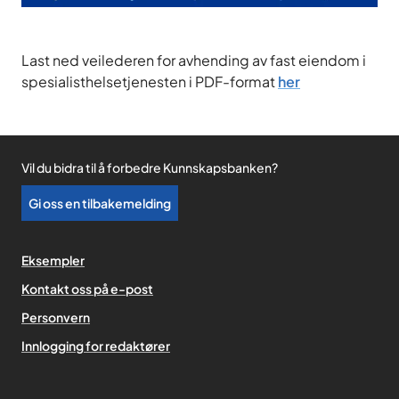
Last ned veilederen for avhending av fast eiendom i
spesialisthelsetjenesten i PDF-format
her
Vil du bidra til å forbedre Kunnskapsbanken?
Gi oss en tilbakemelding
Eksempler
Kontakt oss på e-post
Personvern
,
Innlogging for redaktører