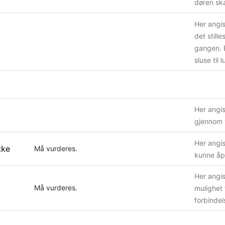
døren ska
Her angi
det still
gangen. E
sluse til l
Her angi
gjennom v
Her angis
kke
Må vurderes.
kunne åp
Her angi
Må vurderes.
mulighet 
forbinde