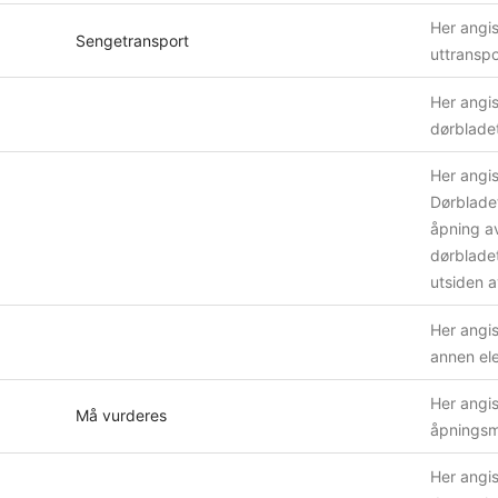
Her angis
Sengetransport
uttranspo
Her angis
dørbladet
Her angi
Dørbladet
åpning a
dørbladet
utsiden 
Her angis
annen ele
Her angis
Må vurderes
åpningsm
Her angis