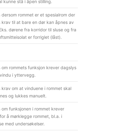
l kunne stå i åpen stilling.
s dersom rommet er et spesialrom der
es krav til at bare en dør kan åpnes av
ks. dørene fra korridor til sluse og fra
uftsmitteisolat er forriglet (låst).
s om rommets funksjon krever dagslys
indu i yttervegg.
 krav om at vinduene i rommet skal
nes og lukkes manuelt.
s om funksjonen i rommet krever
for å mørklegge rommet, bl.a. i
lse med undersøkelser.