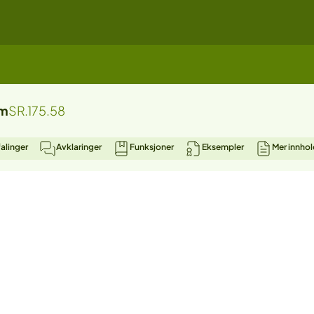
um
SR.175.58
alinger
Avklaringer
Funksjoner
Eksempler
Mer innhol