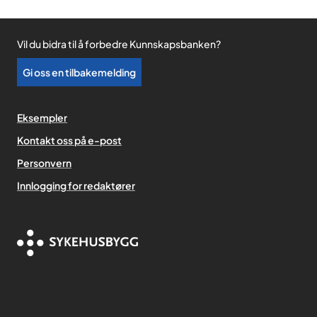
Vil du bidra til å forbedre Kunnskapsbanken?
Gi oss en tilbakemelding
Eksempler
Kontakt oss på e-post
Personvern
,
Innlogging for redaktører