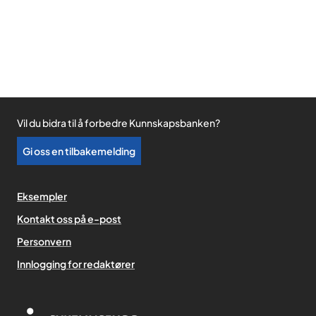
Vil du bidra til å forbedre Kunnskapsbanken?
Gi oss en tilbakemelding
Eksempler
Kontakt oss på e-post
Personvern
,
Innlogging for redaktører