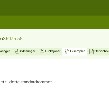
um
SR.175.58
alinger
Avklaringer
Funksjoner
Eksempler
Mer innhol
et til dette standardrommet.