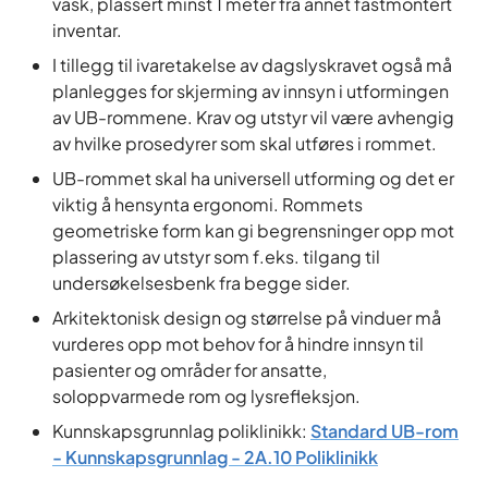
vask, plassert minst 1 meter fra annet fastmontert
inventar.​
I tillegg til ivaretakelse av dagslyskravet også må
planlegges for skjerming av innsyn i utformingen
av UB-rommene. Krav og utstyr vil være avhengig
av hvilke prosedyrer som skal utføres i rommet. ​
UB-rommet skal ha universell utforming og det er
viktig å hensynta ergonomi. Rommets
geometriske form kan gi begrensninger opp mot
plassering av utstyr som f.eks. tilgang til
undersøkelsesbenk fra begge sider.​
Arkitektonisk design og størrelse på vinduer må
vurderes opp mot behov for å hindre innsyn til
pasienter og områder for ansatte,
soloppvarmede rom og lysrefleksjon.​
Kunnskapsgrunnlag poliklinikk:
Standard UB-rom
- Kunnskapsgrunnlag - 2A.10 Poliklinikk