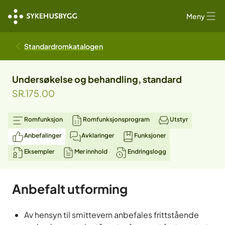
Meny
Standardromkatalogen
Undersøkelse og behandling, standard
SR.175.00
Romfunksjon
Romfunksjonsprogram
Utstyr
Anbefalinger
Avklaringer
Funksjoner
Eksempler
Mer innhold
Endringslogg
Anbefalt utforming
Av hensyn til smittevern anbefales frittstående