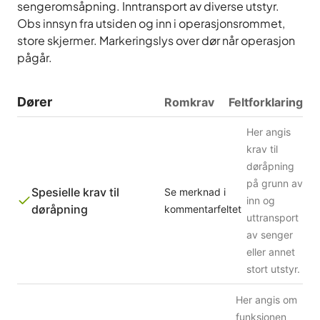
sengeromsåpning. Inntransport av diverse utstyr.
Obs innsyn fra utsiden og inn i operasjonsrommet,
store skjermer. Markeringslys over dør når operasjon
pågår.
Dører
Romkrav
Feltforklaring
Her angis
krav til
døråpning
på grunn av
Spesielle krav til
Se merknad i
inn og
døråpning
kommentarfeltet
uttransport
av senger
eller annet
stort utstyr.
Her angis om
funksjonen