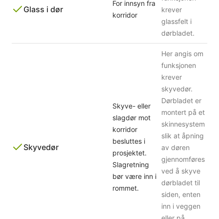
For innsyn fra
Glass i dør
krever
korridor
glassfelt i
dørbladet.
Her angis om
funksjonen
krever
skyvedør.
Dørbladet er
Skyve- eller
montert på et
slagdør mot
skinnesystem
korridor
slik at åpning
besluttes i
Skyvedør
av døren
prosjektet.
gjennomføres
Slagretning
ved å skyve
bør være inn i
dørbladet til
rommet.
siden, enten
inn i veggen
eller på