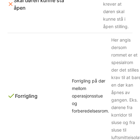
Skal døren kunne stå
krever at
åpen
døren skal
kunne stå i
åpen stilling.
Her angis
dersom
rommet er et
spesialrom
der det stilles
krav til at bar
Forrigling på dør
en dør kan
mellom
åpnes av
Forrigling
operasjonsstue
gangen. Eks.
og
dørene fra
forberedelsesrom.
korridor til
sluse og fra
sluse til
luftsmitteisola