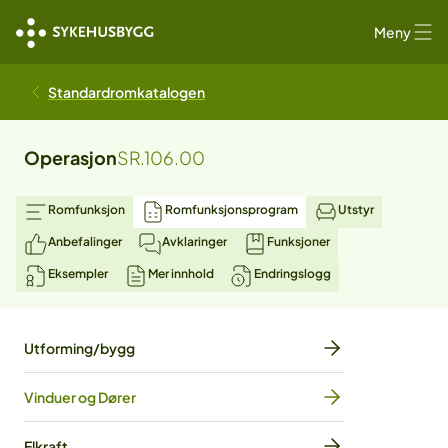
Meny
Standardromkatalogen
Operasjon
SR.106.00
Romfunksjon
Romfunksjonsprogram
Utstyr
Anbefalinger
Avklaringer
Funksjoner
Eksempler
Mer innhold
Endringslogg
Utforming/bygg
Vinduer og Dører
Elkraft