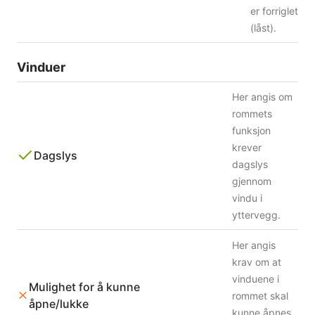
er forriglet
(låst).
Vinduer
Her angis om
rommets
funksjon
krever
Dagslys
dagslys
gjennom
vindu i
yttervegg.
Her angis
krav om at
vinduene i
Mulighet for å kunne
rommet skal
åpne/lukke
kunne åpnes