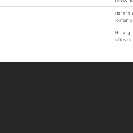
forekoms
Her angis
romtemper
Her angis
lufttrykk