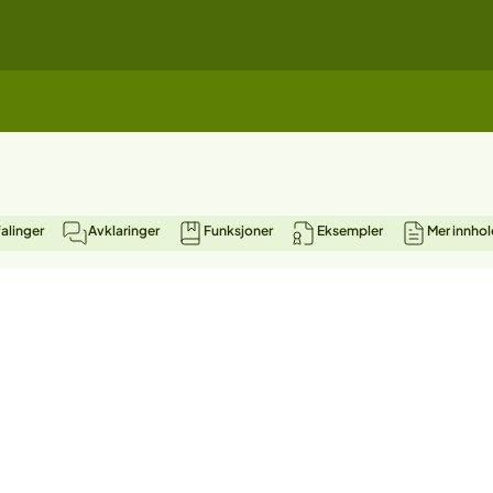
alinger
Avklaringer
Funksjoner
Eksempler
Mer innhol