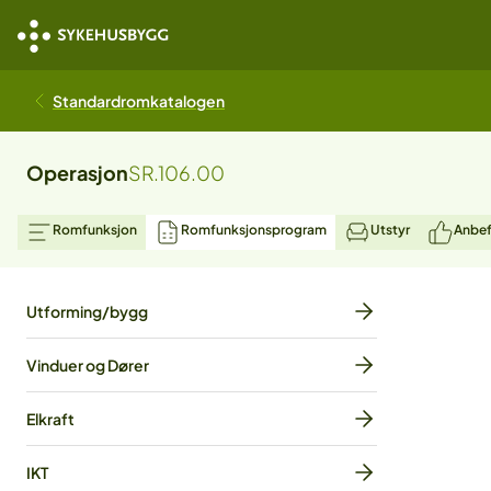
Standardromkatalogen
Operasjon
SR.106.00
Romfunksjon
Romfunksjonsprogram
Utstyr
Anbef
Utforming/bygg
Vinduer og Dører
Elkraft
IKT