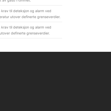
t av gass i rommet.
 krav til deteksjon og alarm ved
atur utover definerte grenseverdier.
 krav til deteksjon og alarm ved
 utover definerte grenseverdier.