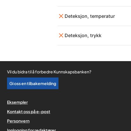
Deteksjon, temperatur
Deteksjon, trykk
Vil du bidra til å forbedre Kunnskapsbanken?
Gi oss en tilbakemelding
Eksempler
Kontakt oss på e-post
Personvern
,
Innlogging for redaktører