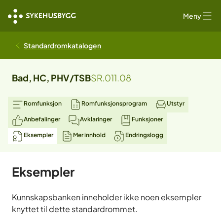
Meny
Standardromkatalogen
Bad, HC, PHV/TSB
SR.011.08
Romfunksjon
Romfunksjonsprogram
Utstyr
Anbefalinger
Avklaringer
Funksjoner
Eksempler
Mer innhold
Endringslogg
Eksempler
Kunnskapsbanken inneholder ikke noen eksempler
knyttet til dette standardrommet.