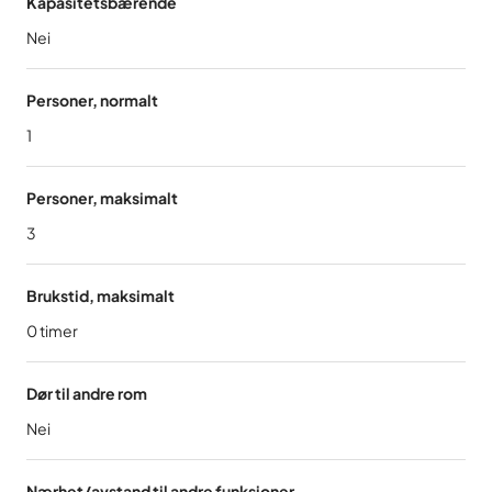
Kapasitetsbærende
Nei
Personer, normalt
1
Personer, maksimalt
3
Brukstid, maksimalt
0
timer
Dør til andre rom
Nei
Nærhet/avstand til andre funksjoner