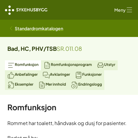
Meny
Standardromkatalogen
Bad, HC, PHV/TSB
SR.011.08
Romfunksjon
Romfunksjonsprogram
Utstyr
Anbefalinger
Avklaringer
Funksjoner
Eksempler
Mer innhold
Endringslogg
Romfunksjon
Rommet har toalett, håndvask og dusj for pasienter.
Badet må ha: