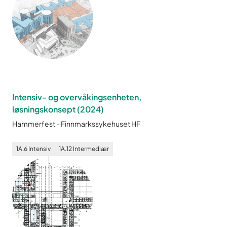
Intensiv- og overvåkingsenheten,
løsningskonsept
(
2024
)
Hammerfest
-
Finnmarkssykehuset HF
1A.6
Intensiv
1A.12
Intermediær