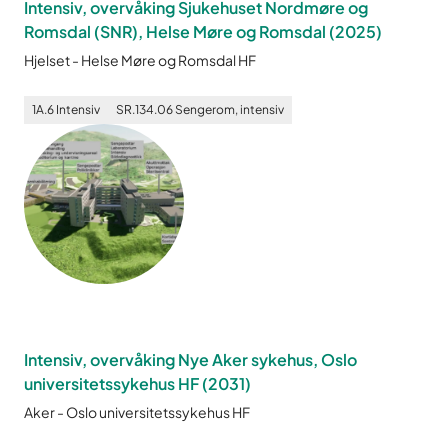
Intensiv, overvåking Sjukehuset Nordmøre og
Romsdal (SNR), Helse Møre og Romsdal
(
2025
)
Hjelset
-
Helse Møre og Romsdal HF
1A.6
Intensiv
SR.134.06
Sengerom, intensiv
Intensiv, overvåking Nye Aker sykehus, Oslo
universitetssykehus HF
(
2031
)
Aker
-
Oslo universitetssykehus HF