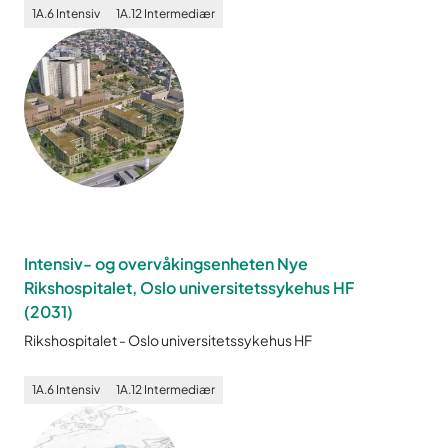
1A.6
Intensiv
1A.12
Intermediær
Intensiv- og overvåkingsenheten Nye
Rikshospitalet, Oslo universitetssykehus HF
(
2031
)
Rikshospitalet
-
Oslo universitetssykehus HF
1A.6
Intensiv
1A.12
Intermediær