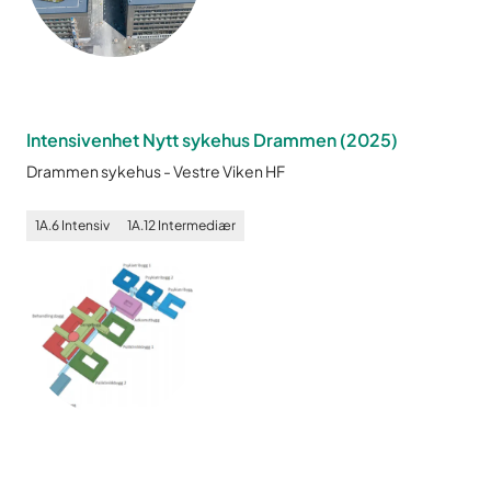
Intensivenhet Nytt sykehus Drammen
(
2025
)
Drammen sykehus
-
Vestre Viken HF
1A.6
Intensiv
1A.12
Intermediær