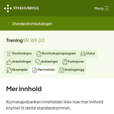
Meny
Standardromkatalogen
Trening
SR.169.00
Romfunksjon
Romfunksjonsprogram
Utstyr
Anbefalinger
Avklaringer
Funksjoner
Eksempler
Mer innhold
Endringslogg
Mer innhold
Kunnskapsbanken inneholder ikke noe mer innhold
knyttet til dette standardrommet.