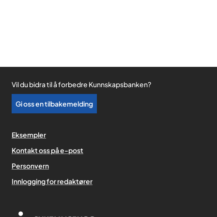
Vil du bidra til å forbedre Kunnskapsbanken?
Gi oss en tilbakemelding
Eksempler
Kontakt oss på e-post
Personvern
,
Innlogging for redaktører