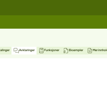
alinger
Avklaringer
Funksjoner
Eksempler
Mer innhol