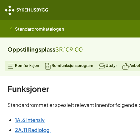
Standardromkatalogen
Oppstillingsplass
SR.109.00
Romfunksjon
Romfunksjonsprogram
Utstyr
Anbef
Funksjoner
Standardrommet er spesielt relevant innenfor følgende 
1A.6
Intensiv
2A.11
Radiologi