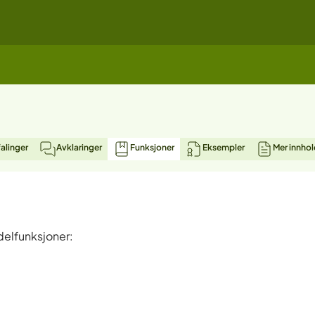
alinger
Avklaringer
Funksjoner
Eksempler
Mer innhol
delfunksjoner: