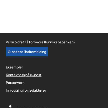
Vil du bidra til å forbedre Kunnskapsbanken?
Gi oss en tilbakemelding
Eksempler
Kontakt oss på e-post
Personvern
,
Innlogging for redaktører