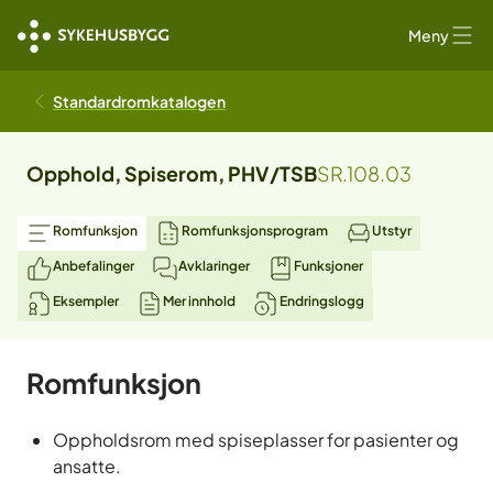
Meny
Standardromkatalogen
Opphold, Spiserom, PHV/TSB
SR.108.03
Romfunksjon
Romfunksjonsprogram
Utstyr
Anbefalinger
Avklaringer
Funksjoner
Eksempler
Mer innhold
Endringslogg
Romfunksjon
Oppholdsrom med spiseplasser for pasienter og
ansatte.