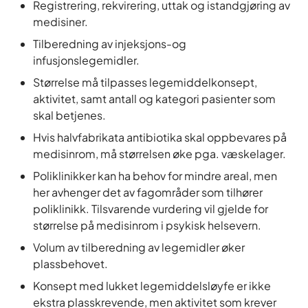
Registrering, rekvirering, uttak og istandgjøring av
medisiner.
Tilberedning av injeksjons-og
infusjonslegemidler.
Størrelse må tilpasses legemiddelkonsept,
aktivitet, samt antall og kategori pasienter som
skal betjenes.
Hvis halvfabrikata antibiotika skal oppbevares på
medisinrom, må størrelsen øke pga. væskelager.
Poliklinikker kan ha behov for mindre areal, men
her avhenger det av fagområder som tilhører
poliklinikk. Tilsvarende vurdering vil gjelde for
størrelse på medisinrom i psykisk helsevern.
Volum av tilberedning av legemidler øker
plassbehovet.
Konsept med lukket legemiddelsløyfe er ikke
ekstra plasskrevende, men aktivitet som krever