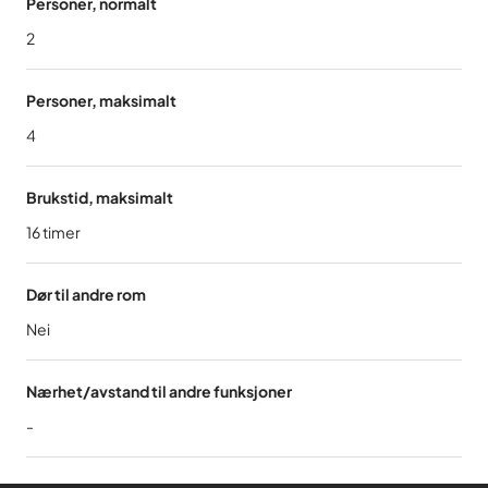
Personer, normalt
2
Personer, maksimalt
4
Brukstid, maksimalt
16
timer
Dør til andre rom
Nei
Nærhet/avstand til andre funksjoner
-