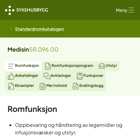
Meny
Standardromkatalogen
Medisin
SR.096.00
Romfunksjon
Romfunksjonsprogram
Utstyr
Anbefalinger
Avklaringer
Funksjoner
Eksempler
Mer innhold
Endringslogg
Romfunksjon
Oppbevaring og håndtering av legemidler og
infusjonsvæsker og utstyr.