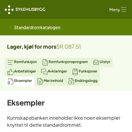
Meny
Standardromkatalogen
Lager, kjøl for mors
SR.087.51
Romfunksjon
Romfunksjonsprogram
Utstyr
Anbefalinger
Avklaringer
Funksjoner
Eksempler
Mer innhold
Endringslogg
Eksempler
Kunnskapsbanken inneholder ikke noen eksempler
knyttet til dette standardrommet.