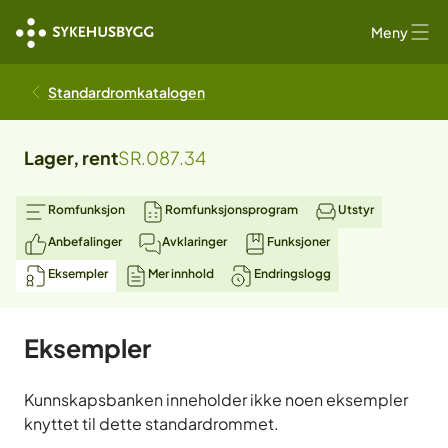
Meny
Standardromkatalogen
Lager, rent
SR.087.34
Romfunksjon
Romfunksjonsprogram
Utstyr
Anbefalinger
Avklaringer
Funksjoner
Eksempler
Mer innhold
Endringslogg
Eksempler
Kunnskapsbanken inneholder ikke noen eksempler
knyttet til dette standardrommet.