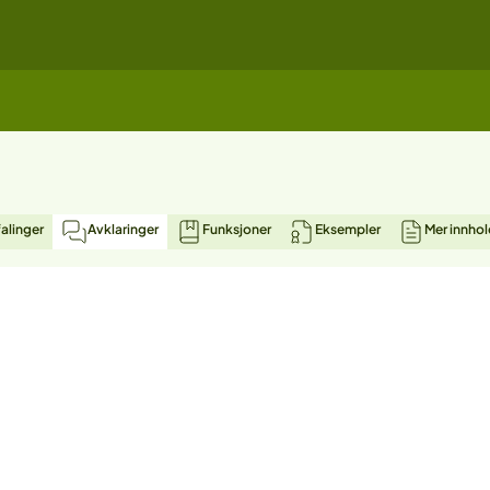
alinger
Avklaringer
Funksjoner
Eksempler
Mer innhol