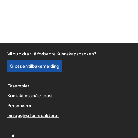
Vil du bidra til å forbedre Kunnskapsbanken?
Gi oss en tilbakemelding
Eksempler
Kontakt oss på e-post
Personvern
,
Innlogging for redaktører