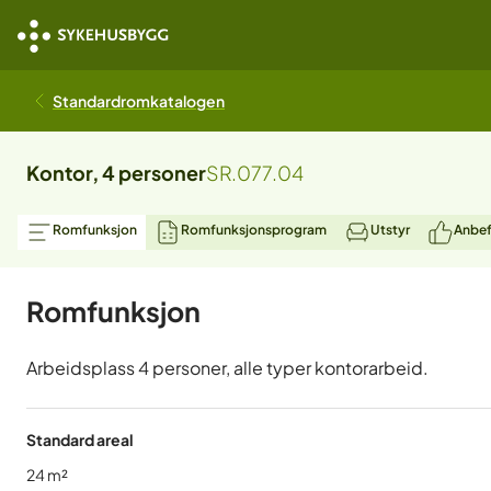
Standardromkatalogen
Kontor, 4 personer
SR.077.04
Romfunksjon
Romfunksjonsprogram
Utstyr
Anbef
Romfunksjon
Arbeidsplass 4 personer, alle typer kontorarbeid.
Standard areal
24
m²