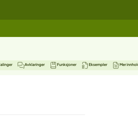
alinger
Avklaringer
Funksjoner
Eksempler
Mer innhol