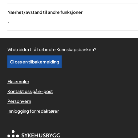
Nærhet/avstand til andre funksjoner
-
Vil du bidra til å forbedre Kunnskapsbanken?
Gi oss en tilbakemelding
Eksempler
Kontakt oss på e-post
Personvern
,
Innlogging for redaktører