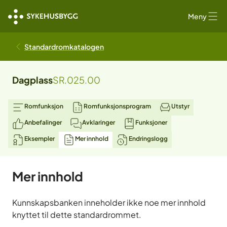
Meny
Standardromkatalogen
Dagplass
SR.025.00
Romfunksjon
Romfunksjonsprogram
Utstyr
Anbefalinger
Avklaringer
Funksjoner
Eksempler
Mer innhold
Endringslogg
Mer innhold
Kunnskapsbanken inneholder ikke noe mer innhold
knyttet til dette standardrommet.