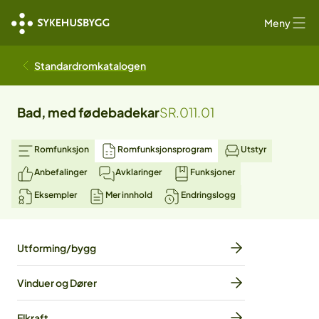
Meny
Standardromkatalogen
Bad, med fødebadekar
SR.011.01
Romfunksjon
Romfunksjonsprogram
Utstyr
Anbefalinger
Avklaringer
Funksjoner
Eksempler
Mer innhold
Endringslogg
Utforming/bygg
Vinduer og Dører
Elkraft