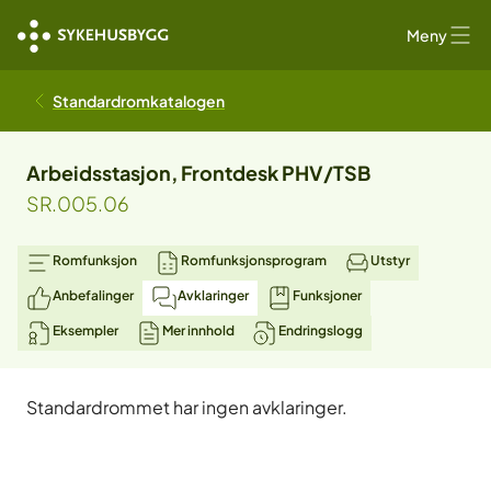
Meny
Standardromkatalogen
Arbeidsstasjon, Frontdesk PHV/TSB
SR.005.06
Romfunksjon
Romfunksjonsprogram
Utstyr
Anbefalinger
Avklaringer
Funksjoner
Eksempler
Mer innhold
Endringslogg
Standardrommet har ingen avklaringer.