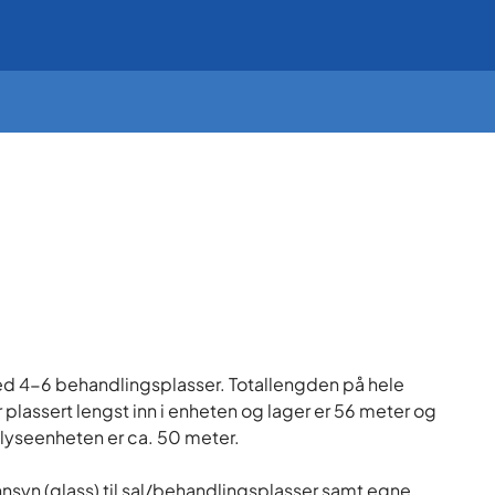
med 4-6 behandlingsplasser. Totallengden på hele
 plassert lengst inn i enheten og lager er 56 meter og
ialyseenheten er ca. 50 meter.
nnsyn (glass) til sal/behandlingsplasser samt egne