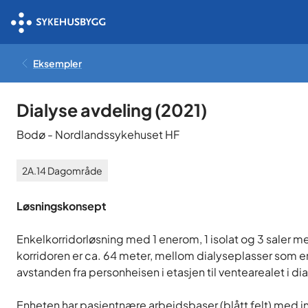
Eksempler
Dialyse avdeling
(
2021
)
Bodø
-
Nordlandssykehuset HF
2A.14
Dagområde
Løsningskonsept
Enkelkorridorløsning med 1 enerom, 1 isolat og 3 saler 
korridoren er ca. 64 meter, mellom dialyseplasser som er
avstanden fra personheisen i etasjen til ventearealet i d
Enheten har pasientnære arbeidsbaser (blått felt) med i