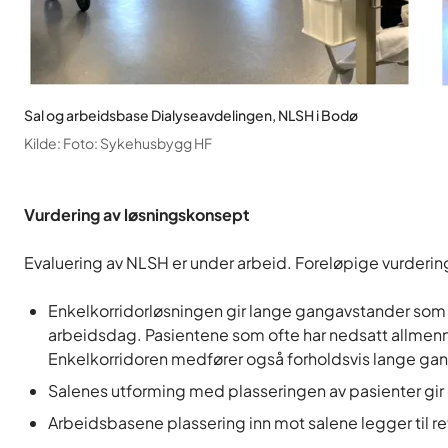
Sal og arbeidsbase Dialyseavdelingen, NLSH i Bodø
Kilde
:
Foto: Sykehusbygg HF
Vurdering av løsningskonsept
Evaluering av NLSH er under arbeid. Foreløpige vurderin
Enkelkorridorløsningen gir lange gangavstander som m
arbeidsdag. Pasientene som ofte har nedsatt allmenn
Enkelkorridoren medfører også forholdsvis lange ga
Salenes utforming med plasseringen av pasienter gir 
Arbeidsbasene plassering inn mot salene legger til re