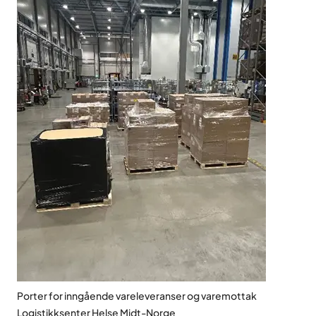
Porter for inngående vareleveranser og varemottak
Logistikksenter Helse Midt-Norge