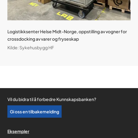
Logistikksenter Helse Midt-Norge, oppstilling av vogner for
crossdocking av varer og fryseskap
Kilde
:
Sykehusbygg HF
Vil du bidra til å forbedre Kunnskapsbanken?
Gi oss en tilbakemelding
Eksempler