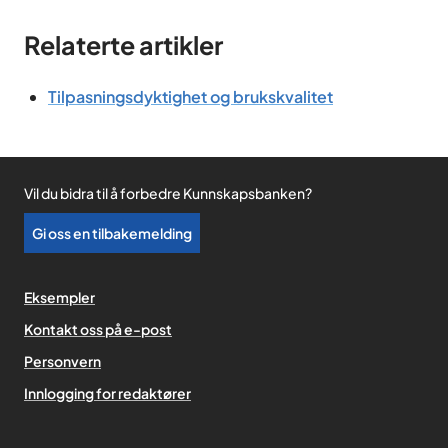
Relaterte artikler
Tilpasningsdyktighet og brukskvalitet
Vil du bidra til å forbedre Kunnskapsbanken?
Gi oss en tilbakemelding
Eksempler
Kontakt oss på e-post
Personvern
,
Innlogging for redaktører