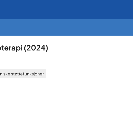
oterapi
(
2024
)
iniske støttefunksjoner