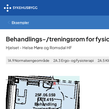
Eksempler
Behandlings-/treningsrom for fysi
Hjelset
-
Helse Møre og Romsdal HF
1A.9
Normalsengeområde
2A.3
Ergo- og Fysioterapi
2A.5
Kl