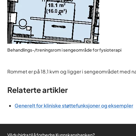
Behandlings-/treningsrom i sengeområde for fysioterapi
Rommet er på 18,1 kvm og ligger i sengeområdet med næ
Relaterte artikler
Generelt for kliniske støttefunksjoner og eksempler
Vil du bidra til å forbedre Kunnskapsbanken?