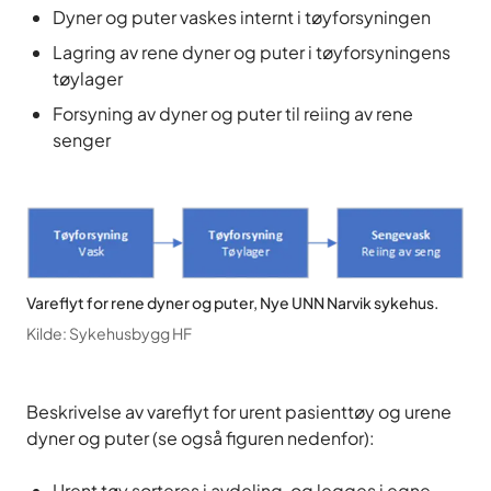
Dyner og puter vaskes internt i tøyforsyningen
Lagring av rene dyner og puter i tøyforsyningens
tøylager
Forsyning av dyner og puter til reiing av rene
senger
Vareflyt for rene dyner og puter, Nye UNN Narvik sykehus.
Kilde
:
Sykehusbygg HF
Beskrivelse av vareflyt for urent pasienttøy og urene
dyner og puter (se også figuren nedenfor):
Urent tøy sorteres i avdeling, og legges i egne