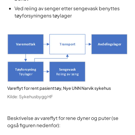
Ved reiing av senger etter sengevask benyttes
tøyforsyningens tøylager
Vareflyt for rent pasienttøy, Nye UNN Narvik sykehus
Kilde
:
Sykehusbygg HF
Beskrivelse av vareflyt for rene dyner og puter (se
også figuren nedenfor):